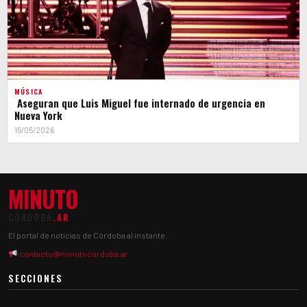
MÚSICA
Aseguran que Luis Miguel fue internado de urgencia en
Nueva York
15/05/2026
MINUTO
CÓRDOBA
.AR
El portal de noticias de Córdoba al instante.
contacto@minutocordoba.ar
SECCIONES