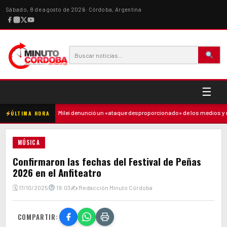
Sábado, 8 de agosto de 2026 · Córdoba, Argentina
☰
la madre
·
Milei denunció un «ataque desproporcionado» de los medios y ratif
ÚLTIMA HORA
MÚSICA
Confirmaron las fechas del Festival de Peñas
2026 en el Anfiteatro
🗓 17/10/2025
19:03
✍ Redacción Minuto Córdoba
COMPARTIR: