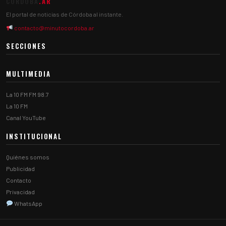
CÓRDOBA
.AR
El portal de noticias de Córdoba al instante.
contacto@minutocordoba.ar
SECCIONES
MULTIMEDIA
La 10 FM FM 98.7
La 10 FM
Canal YouTube
INSTITUCIONAL
Quiénes somos
Publicidad
Contacto
Privacidad
WhatsApp