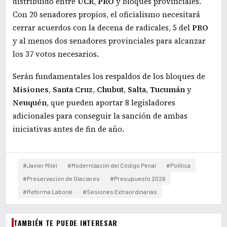
distribuido entre
UCR
,
PRO
y bloques provinciales.
Con 20 senadores propios, el oficialismo necesitará
cerrar acuerdos con la decena de radicales, 5 del
PRO
y al menos dos senadores provinciales para alcanzar
los 37 votos necesarios.
Serán fundamentales los respaldos de los bloques de
Misiones
,
Santa
Cruz
,
Chubut
,
Salta
,
Tucumán
y
Neuquén
, que pueden aportar 8 legisladores
adicionales para conseguir la sanción de ambas
iniciativas antes de fin de año.
#Javier Milei
#Modernizaciín del Código Penal
#Política
#Preservación de Glaciares
#Presupuesto 2026
#Reforma Laboral
#Sesiones Extraordinarias
TAMBIÉN TE PUEDE INTERESAR