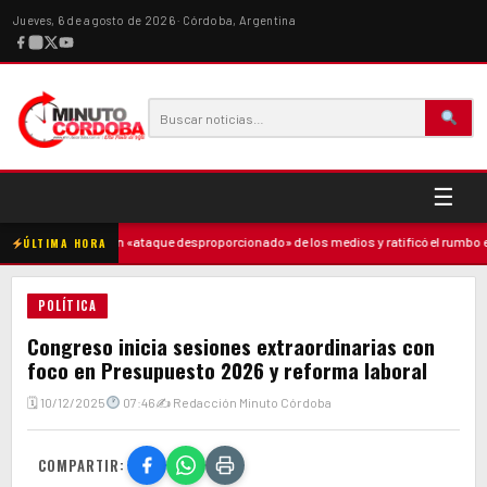
Jueves, 6 de agosto de 2026 · Córdoba, Argentina
☰
lei denunció un «ataque desproporcionado» de los medios y ratificó el rumbo económ
ÚLTIMA HORA
POLÍTICA
Congreso inicia sesiones extraordinarias con
foco en Presupuesto 2026 y reforma laboral
🗓 10/12/2025
07:46
✍ Redacción Minuto Córdoba
COMPARTIR: