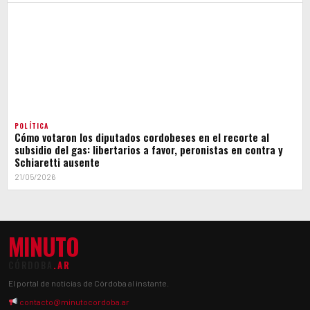
POLÍTICA
Cómo votaron los diputados cordobeses en el recorte al
subsidio del gas: libertarios a favor, peronistas en contra y
Schiaretti ausente
21/05/2026
MINUTO
CÓRDOBA
.AR
El portal de noticias de Córdoba al instante.
contacto@minutocordoba.ar