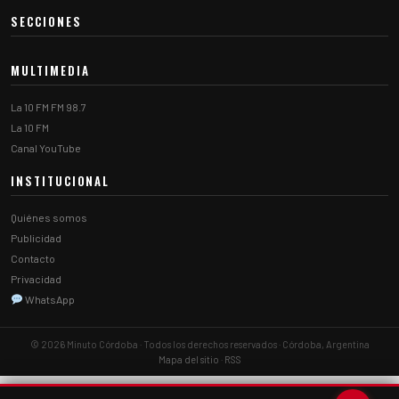
SECCIONES
MULTIMEDIA
La 10 FM FM 98.7
La 10 FM
Canal YouTube
INSTITUCIONAL
Quiénes somos
Publicidad
Contacto
Privacidad
WhatsApp
© 2026 Minuto Córdoba · Todos los derechos reservados · Córdoba, Argentina
Mapa del sitio
·
RSS