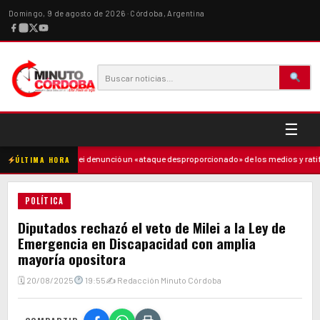
Domingo, 9 de agosto de 2026 · Córdoba, Argentina
☰
madre
·
Milei denunció un «ataque desproporcionado» de los medios y ratificó
ÚLTIMA HORA
POLÍTICA
Diputados rechazó el veto de Milei a la Ley de
Emergencia en Discapacidad con amplia
mayoría opositora
🗓 20/08/2025
19:55
✍ Redacción Minuto Córdoba