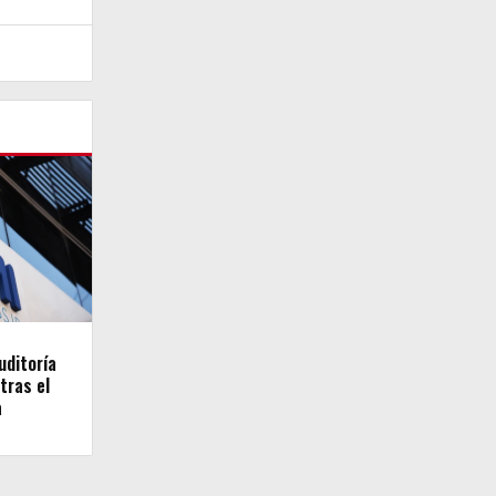
uditoría
tras el
a