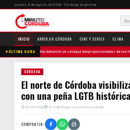
Jueves, 6 de agosto de 2026 · Córdoba, Argentina
INICIO
ARRIB.AR CÓRDOBA
CINE Y SERIES
CLIMA
ÚLTIMA HORA
e
·
Milei denunció un «ataque desproporcionado» de los medios y ratif
CÓRDOBA
El norte de Córdoba visibiliz
con una peña LGTB históric
🗓 29/09/2025
12:24
✍ Redacción Minuto Córdoba
COMPARTIR: