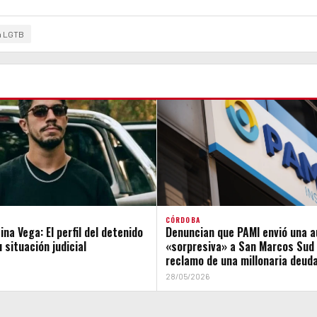
a LGTB
CÓRDOBA
na Vega: El perfil del detenido
Denuncian que PAMI envió una a
 situación judicial
«sorpresiva» a San Marcos Sud 
reclamo de una millonaria deud
28/05/2026