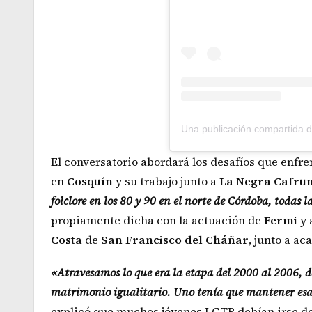
El conversatorio abordará los desafíos que enfr
en
Cosquín
y su trabajo junto a
La Negra Cafru
folclore en los 80 y 90 en el norte de Córdoba, todas l
propiamente dicha con la actuación de
Fermi
y 
Costa
de
San
Francisco
del
Cháñar
, junto a ac
«Atravesamos lo que era la etapa del 2000 al 2006, do
matrimonio igualitario. Uno tenía que mantener esa
explicó que muchos jóvenes LGTB debían irse de