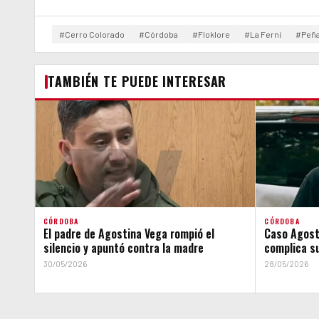
#Cerro Colorado
#Córdoba
#Floklore
#La Ferni
#Peñ
TAMBIÉN TE PUEDE INTERESAR
CÓRDOBA
CÓRDOBA
El padre de Agostina Vega rompió el
Caso Agosti
silencio y apuntó contra la madre
complica su
30/05/2026
28/05/2026