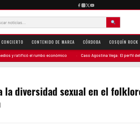
CONCIERTO
CONTENIDO DE MARCA
CÓRDOBA
COSQUÍN ROCK
icó el rumbo económico
·
Caso Agostina Vega: El perfil del detenido comp
a la diversidad sexual en el folklor
a