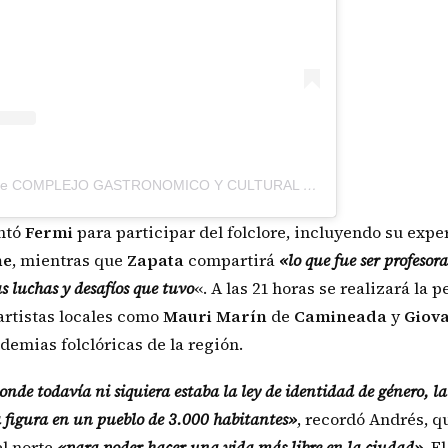
Una publicación compartida de COMPLEJO GASTRONOMICO Y CULTURAL "PURINQUI HUASI" (@purinqui_huasi_cerrocolorado)
entó
Fermi
para participar del folclore, incluyendo su expe
ne
, mientras que
Zapata
compartirá
«lo que fue ser profesora
as luchas y desafíos que tuvo
«. A las 21 horas se realizará la 
artistas locales como
Mauri
Marín
de
Camineada
y
Giov
ademias folclóricas de la región.
nde todavía ni siquiera estaba la ley de identidad de género, la
 figura en un pueblo de 3.000 habitantes»
, recordó Andrés, q
l norte
«para poder hacer una vida más libre en la ciudad»
. El