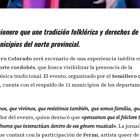
ionero que une tradición folklórica y derechos de 
icipios del norte provincial.
rro
Colorado
será escenario de una experiencia inédita e
orte cordobés
, que busca visibilizar la presencia de la
música tradicional. El evento, organizado por el
Semillero 
, cuenta con el respaldo de 11 municipios de los departa
imos, que vivimos, que resistimos también, que somos familia, q
dor del evento, quien destacó que
«pensamos que el folclore
géneros que interactúan dentro de ese género musical»
. La jorna
ue contará con la participación de
Fermi
, artista queer de