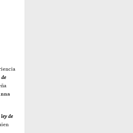
riencia
 de
peña
anna
 ley de
uien