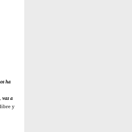
nos ha
 vas a
libre y