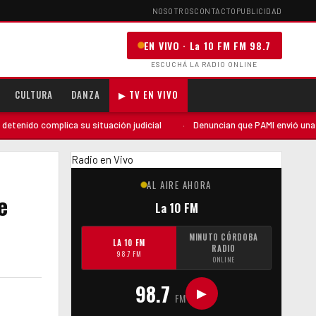
NOSOTROS
CONTACTO
PUBLICIDAD
EN VIVO · La 10 FM FM 98.7
ESCUCHÁ LA RADIO ONLINE
CULTURA
DANZA
▶ TV EN VIVO
lica su situación judicial
·
Denuncian que PAMI envió una auditoría «so
Radio en Vivo
AL AIRE AHORA
e
La 10 FM
MINUTO CÓRDOBA
LA 10 FM
RADIO
98.7 FM
ONLINE
98.7
▶
FM