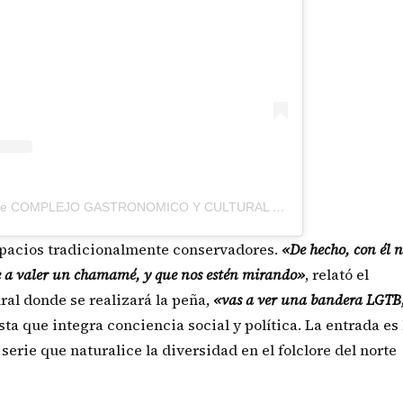
Una publicación compartida de COMPLEJO GASTRONOMICO Y CULTURAL "PURINQUI HUASI" (@purinqui_huasi_cerrocolorado)
spacios tradicionalmente conservadores.
«De hecho, con él 
e a valer un chamamé, y que nos estén mirando»
, relató el
ural donde se realizará la peña,
«vas a ver una bandera LGTB,
a que integra conciencia social y política. La entrada es 
serie que naturalice la diversidad en el folclore del norte