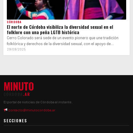
CÓRDOBA
El norte de Córdoba visibiliza la diversidad sexual en el
folklore con una peña LGTB histórica
Cerro Colorado será sede de un evento pionero que une tradición
folklórica y derechos de la diversidad sexual, con el apoyo de…
29/09/2025
MINUTO
CÓRDOBA
.AR
El portal de noticias de Córdoba al instante.
contacto@minutocordoba.ar
SECCIONES