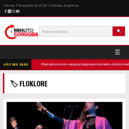
Viernes, 7 de agosto de 2026 · Córdoba, Argentina
☰
ó contra la madre
·
Milei denunció un «ataque desproporcionado» de los medio
ÚLTIMA HORA
🏷 FLOKLORE