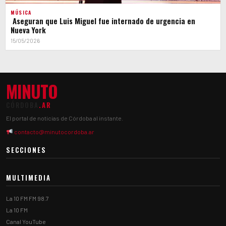
MÚSICA
Aseguran que Luis Miguel fue internado de urgencia en
Nueva York
15/05/2026
MINUTO
CÓRDOBA
.AR
El portal de noticias de Córdoba al instante.
contacto@minutocordoba.ar
SECCIONES
MULTIMEDIA
La 10 FM FM 98.7
La 10 FM
Canal YouTube