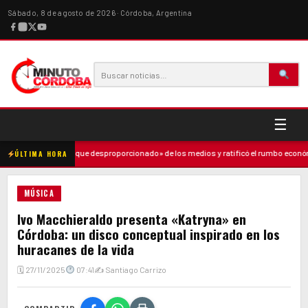
Sábado, 8 de agosto de 2026 · Córdoba, Argentina
☰
ció un «ataque desproporcionado» de los medios y ratificó el rumbo económico
ÚLTIMA HORA
MÚSICA
Ivo Macchieraldo presenta «Katryna» en
Córdoba: un disco conceptual inspirado en los
huracanes de la vida
🗓 27/11/2025
07:41
✍ Santiago Carrizo