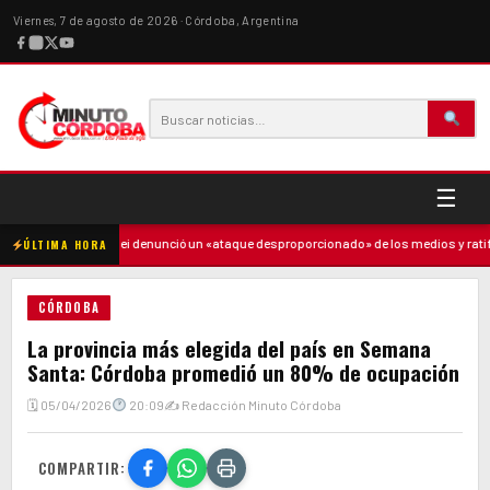
Viernes, 7 de agosto de 2026 · Córdoba, Argentina
☰
adre
·
Milei denunció un «ataque desproporcionado» de los medios y ratificó 
ÚLTIMA HORA
CÓRDOBA
La provincia más elegida del país en Semana
Santa: Córdoba promedió un 80% de ocupación
🗓 05/04/2026
20:09
✍ Redacción Minuto Córdoba
COMPARTIR: