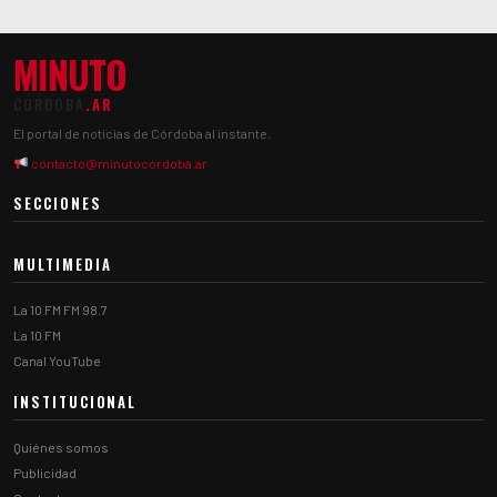
MINUTO
CÓRDOBA
.AR
El portal de noticias de Córdoba al instante.
contacto@minutocordoba.ar
SECCIONES
MULTIMEDIA
La 10 FM FM 98.7
La 10 FM
Canal YouTube
INSTITUCIONAL
Quiénes somos
Publicidad