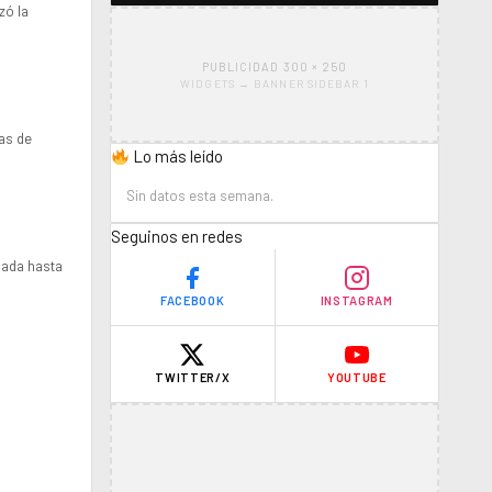
zó la
PUBLICIDAD 300 × 250
WIDGETS → BANNER SIDEBAR 1
as de
Lo más leído
Sin datos esta semana.
Seguinos en redes
ñada hasta
FACEBOOK
INSTAGRAM
TWITTER/X
YOUTUBE