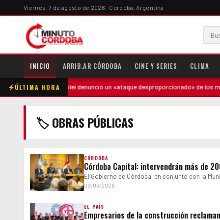
Viernes, 7 de agosto de 2026 · Córdoba, Argentina
INICIO
ARRIB.AR CÓRDOBA
CINE Y SERIES
CLIMA
ÚLTIMA HORA
 la madre
·
Milei denunció un «ataque desproporcionado» de los medios
🏷 OBRAS PÚBLICAS
CÓRDOBA
Córdoba Capital: intervendrán más de 20
El Gobierno de Córdoba, en conjunto con la Mun
09/03/2026
EL PAÍS
Empresarios de la construcción reclaman 