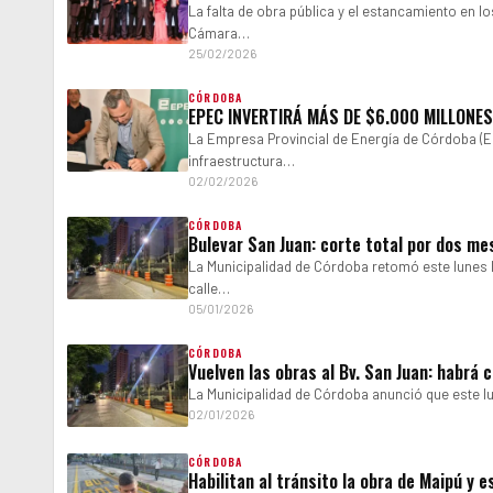
La falta de obra pública y el estancamiento en 
Cámara…
25/02/2026
CÓRDOBA
EPEC INVERTIRÁ MÁS DE $6.000 MILLONE
La Empresa Provincial de Energía de Córdoba (EP
infraestructura…
02/02/2026
CÓRDOBA
Bulevar San Juan: corte total por dos mes
La Municipalidad de Córdoba retomó este lunes 
calle…
05/01/2026
CÓRDOBA
Vuelven las obras al Bv. San Juan: habrá 
La Municipalidad de Córdoba anunció que este lu
02/01/2026
CÓRDOBA
Habilitan al tránsito la obra de Maipú y