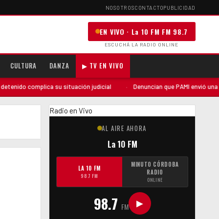
NOSOTROS
CONTACTO
PUBLICIDAD
EN VIVO · La 10 FM FM 98.7
ESCUCHÁ LA RADIO ONLINE
CULTURA
DANZA
▶ TV EN VIVO
nido complica su situación judicial
·
Denuncian que PAMI envió una audit
Radio en Vivo
AL AIRE AHORA
La 10 FM
MINUTO CÓRDOBA
LA 10 FM
RADIO
98.7 FM
ONLINE
98.7
▶
FM