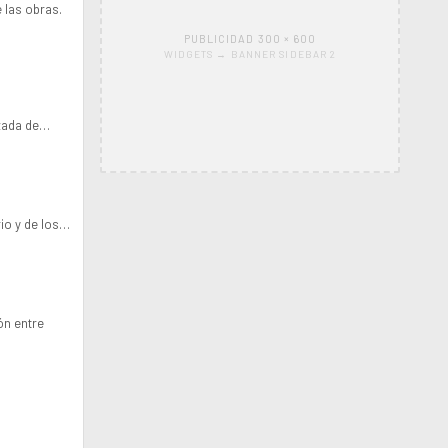
 las obras.
PUBLICIDAD 300 × 600
WIDGETS → BANNER SIDEBAR 2
lzada de…
io y de los…
ón entre