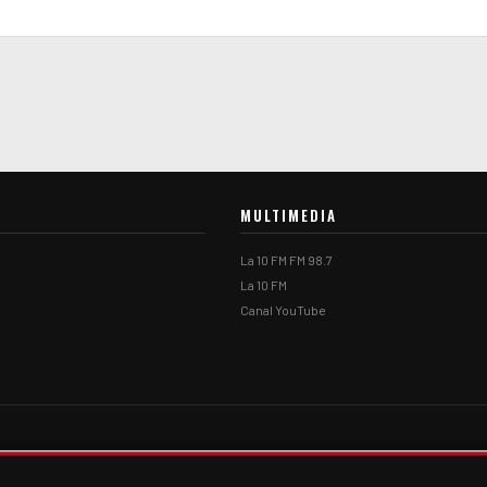
MULTIMEDIA
La 10 FM FM 98.7
La 10 FM
Canal YouTube