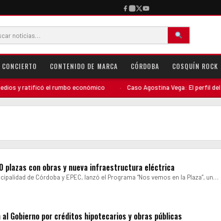
CONCIERTO
CONTENIDO DE MARCA
CÓRDOBA
COSQUÍN ROCK
 y ratificó el rumbo económico
·
Caso Agostina Vega: El perfil del dete
0 plazas con obras y nueva infraestructura eléctrica
icipalidad de Córdoba y EPEC, lanzó el Programa “Nos vemos en la Plaza”, un…
al Gobierno por créditos hipotecarios y obras públicas