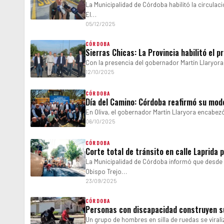
La Municipalidad de Córdoba habilitó la circulac
El…
05/12/2025
CÓRDOBA
Sierras Chicas: La Provincia habilitó el 
Con la presencia del gobernador Martín Llaryora
12/10/2025
CÓRDOBA
Día del Camino: Córdoba reafirmó su mode
En Oliva, el gobernador Martín Llaryora encabez
06/10/2025
CÓRDOBA
Corte total de tránsito en calle Laprida
La Municipalidad de Córdoba informó que desde es
Obispo Trejo…
23/09/2025
CÓRDOBA
Personas con discapacidad construyen su
Un grupo de hombres en silla de ruedas se viraliz