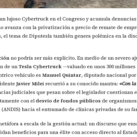
un lujoso Cybertruck en el Congreso y acumula denuncias
no avanza con la privatización a precio de remate de emp
, el tema de Diputesla también genera polémica en la dis
ción
no podría ser más explícito. En medio de un severo aj
ón de un
Tesla
Cybertruck
—valuado en unos 300 millones
ntrico vehículo es
Manuel Quintar
, diputado nacional po
esidente
Javier
Milei
recurrió a su conocido mantra:
«Con la
cias judiciales que pesan sobre el legislador cuestionan e
ctamente con el
desvío de fondos públicos
de organismo
d
(ANDIS) hacia el entramado de clínicas privadas de su fa
táfora a escala de la gestión actual: un discurso que ens
idan beneficios para una élite con acceso directo al Estad