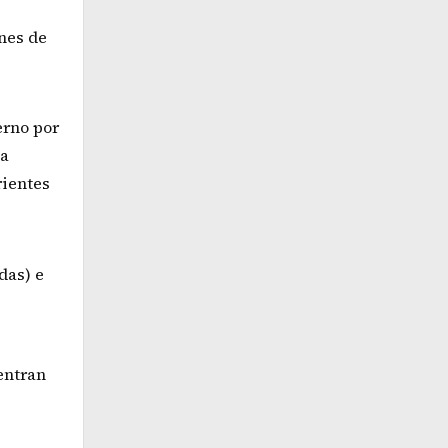
nes de
erno por
la
rientes
das) e
entran