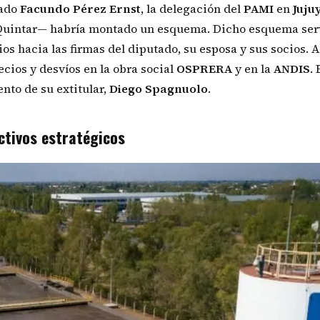
gado
Facundo Pérez Ernst
, la delegación del
PAMI
en
Juju
s Quintar— habría montado un esquema. Dicho esquema ser
s hacia las firmas del diputado, su esposa y sus socios. A
cios y desvíos en la obra social
OSPRERA
y en la
ANDIS
. 
nto de su extitular,
Diego
Spagnuolo
.
ctivos estratégicos