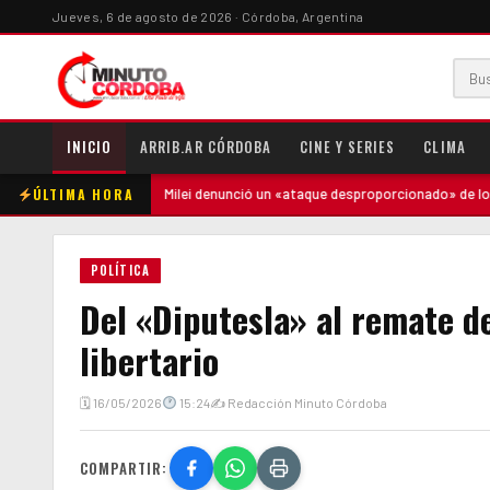
Jueves, 6 de agosto de 2026 · Córdoba, Argentina
INICIO
ARRIB.AR CÓRDOBA
CINE Y SERIES
CLIMA
ÚLTIMA HORA
e
·
Milei denunció un «ataque desproporcionado» de los medios y ratif
POLÍTICA
Del «Diputesla» al remate de
libertario
🗓 16/05/2026
15:24
✍ Redacción Minuto Córdoba
COMPARTIR: