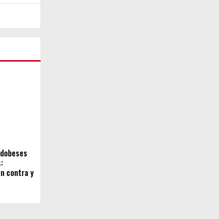
rdobeses
:
en contra y