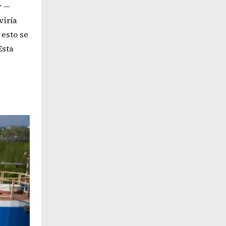
y
—
viría
 esto se
Esta