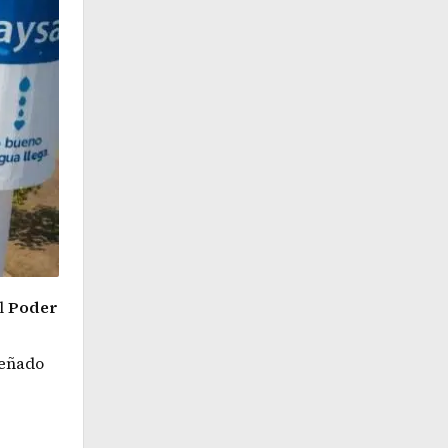
l
Poder
señado