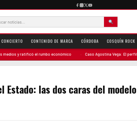
CONCIERTO
CONTENIDO DE MARCA
CÓRDOBA
COSQUÍN ROCK
icó el rumbo económico
·
Caso Agostina Vega: El perfil del detenido comp
l Estado: las dos caras del modelo