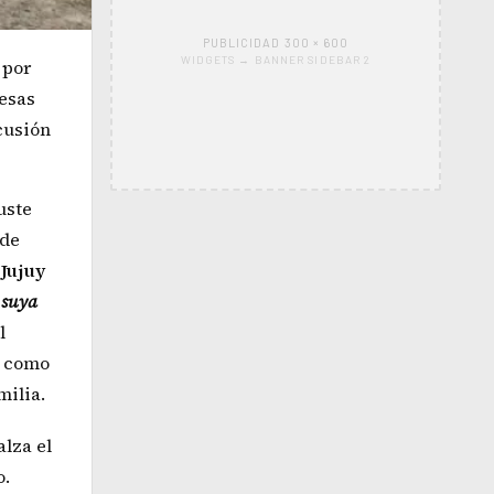
PUBLICIDAD 300 × 600
WIDGETS → BANNER SIDEBAR 2
 por
resas
cusión
uste
 de
r
Jujuy
 suya
l
s como
milia.
alza el
o.