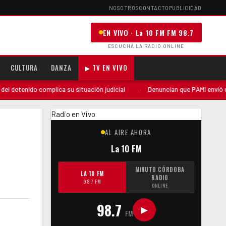
NOSOTROS
CONTACTO
PUBLICIDAD
EN VIVO · La 10 FM FM 98.7
ESCUCHÁ LA RADIO ONLINE
CULTURA
DANZA
▶ TV EN VIVO
lica su situación judicial
·
Denuncian que PAMI envió una auditoría «so
Radio en Vivo
AL AIRE AHORA
La 10 FM
MINUTO CÓRDOBA
LA 10 FM
RADIO
98.7 FM
ONLINE
98.7
▶
FM